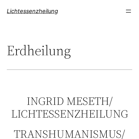
Direkt
Lichtessenzheilung
zum
Inhalt
wechseln
Erdheilung
INGRID MESETH/
LICHTESSENZHEILUNG
TRANSHUMANISMUS/