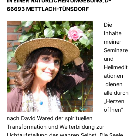
IN EINER NATÜRLICHEN UMGEBUNG, D-
66693 METTLACH-TÜNSDORF
Die
Inhalte
meiner
Seminare
und
Heilmedit
ationen
dienen
alle durch
„Herzen
öffnen“
nach David Wared der spirituellen
Transformation und Weiterbildung zur
Lichtaufstellung des wahren Selbst. Die Seele