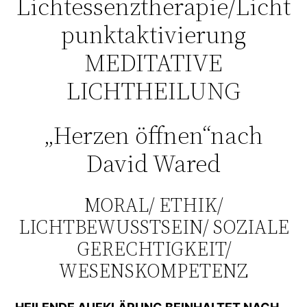
Lichtessenztherapie/Licht
punktaktivierung
MEDITATIVE
LICHTHEILUNG
„Herzen öffnen“nach
David Wared
MORAL/ ETHIK/
LICHTBEWUSSTSEIN/ SOZIALE
GERECHTIGKEIT/
WESENSKOMPETENZ