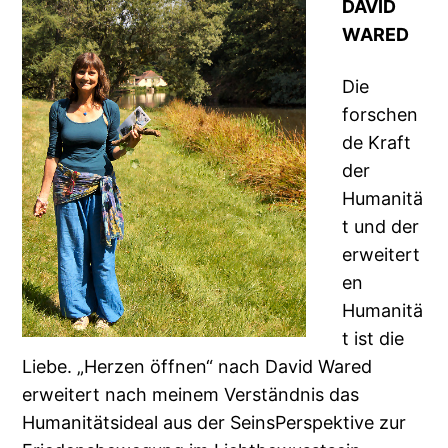
DAVID
WARED
Die
forschen
de Kraft
der
Humanitä
t und der
erweitert
en
Humanitä
t ist die
Liebe. „Herzen öffnen“ nach David Wared
erweitert nach meinem Verständnis das
Humanitätsideal aus der SeinsPerspektive zur